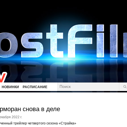
НОВИНКИ
РАСПИСАНИЕ
рморан снова в деле
екабря 2022 г.
ченный трейлер четвертого сезона «Страйка»