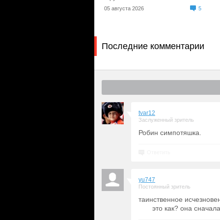
05 августа 2026
5
Последние комментарии
tvar12
Заслуженный зритель
Робин симпотяшка.
Ответить
yu747
Постоянный зритель
таинственное и
это как? она сначала п