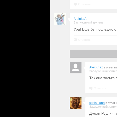
Ответить
AlbinkaA
Заслуженный зритель
Ура! Еще бы последнюю к
Ответить
AlexKnaz
в ответ н
Заслуженный зрите
Так она только 
Ответить
schismann
в ответ 
Заслуженный зрите
Джоан Роулинг о