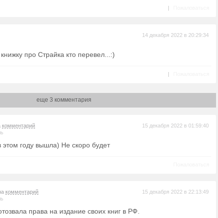
|
Пожаловаться
14 декабря 2022 в 20:29:34
нижку про Страйка кто перевел...:)
|
Пожаловаться
еще 3 комментария
а
комментарий
15 декабря 2022 в 01:59:40
ль
в этом году вышла) Не скоро будет
Пожаловаться
на
комментарий
15 декабря 2022 в 22:13:49
ль
тозвала права на издание своих книг в РФ.