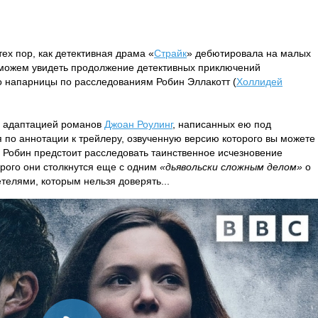
ех пор, как детективная драма «
Страйк
» дебютировала на малых
 сможем увидеть продолжение детективных приключений
го напарницы по расследованиям Робин Эллакотт (
Холлидей
ся адаптацией романов
Джоан Роулинг
, написанных ею под
 по аннотации к трейлеру, озвученную версию которого вы можете
 Робин предстоит расследовать таинственное исчезновение
рого они столкнутся еще с одним
«дьявольски сложным делом»
о
телями, которым нельзя доверять...