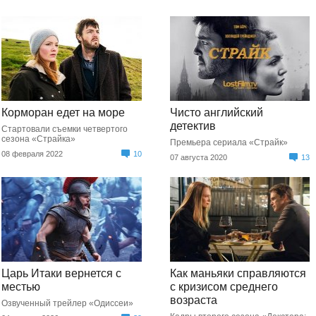
Корморан едет на море
Чисто английский
детектив
Стартовали съемки четвертого
сезона «Страйка»
Премьера сериала «Страйк»
08 февраля 2022
10
07 августа 2020
13
Царь Итаки вернется с
Как маньяки справляются
местью
с кризисом среднего
возраста
Озвученный трейлер «Одиссеи»