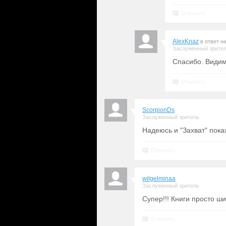
Ответить
AlexKnaz
в ответ н
Заслуженный зрите
Спасибо. Видим
Ответить
ScorpionDs
Заслуженный зритель
Надеюсь и "Захват" пока
Ответить
wilgelminaa
Заслуженный зритель
Супер!!! Книги просто ш
Ответить