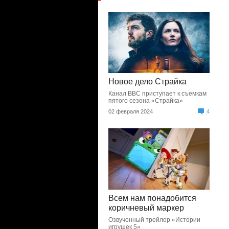
Новое дело Страйка
Канал BBC приступает к съемкам
пятого сезона «Страйка»
02 февраля 2024
4
Всем нам понадобится
коричневый маркер
Озвученный трейлер «Истории
игрушек 5»