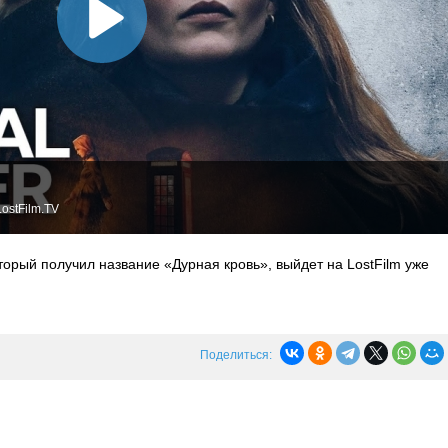
ostFilm.TV
торый получил название «Дурная кровь», выйдет на LostFilm уже
Поделиться: