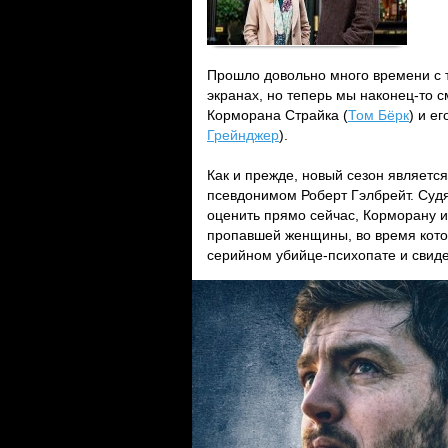
Прошло довольно много времени с т
экранах, но теперь мы наконец-то
Корморана Страйка (
Том Бёрк
) и е
Грейнджер
).
Как и прежде, новый сезон являет
псевдонимом Роберт Гэлбрейт. Судя
оценить прямо сейчас, Корморану и
пропавшей женщины, во время кото
серийном убийце-психопате и свиде