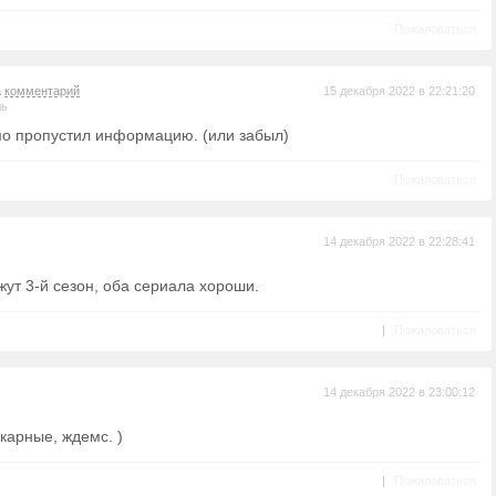
Пожаловаться
а
комментарий
15 декабря 2022 в 22:21:20
ль
о пропустил информацию. (или забыл)
Пожаловаться
14 декабря 2022 в 22:28:41
жут 3-й сезон, оба сериала хороши.
|
Пожаловаться
14 декабря 2022 в 23:00:12
икарные, ждемс. )
|
Пожаловаться