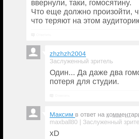
ввернули, таки, гомосятину.
Что еще должно произойти, ч
что теряют на этом аудитори
Ответить
zhzhzh2004
Заслуженный зритель
Один... Да даже два го
потеря для студии.
Ответить
Максим
в ответ на
комментар
|
maxball80
Заслуженный зрит
xD