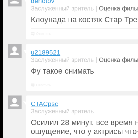
denotov
|
Заслуженный зритель
Оценка фильм
Клоунада на костях Стар-Тре
Ответить
u2189521
|
Заслуженный зритель
Оценка фильм
Фу такое снимать
Ответить
CTACpsc
Заслуженный зритель
Осилил 28 минут, все время 
ощущение, что у актрисы что