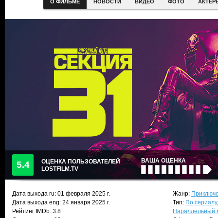
О ФИЛЬМЕ
НОВОСТИ
ВИДЕО
ФОТО
АКТЕР
ВАША ОЦЕНКА
ОЦЕНКА ПОЛЬЗОВАТЕЛЕЙ
5.4
LOSTFILM.TV
Дата выхода ru:
01 февраля 2025
г.
Жанр:
Приключе
Дата выхода eng: 24 января 2025 г.
Тип:
По сериалу
Рейтинг IMDb: 3.8
Параллельный 