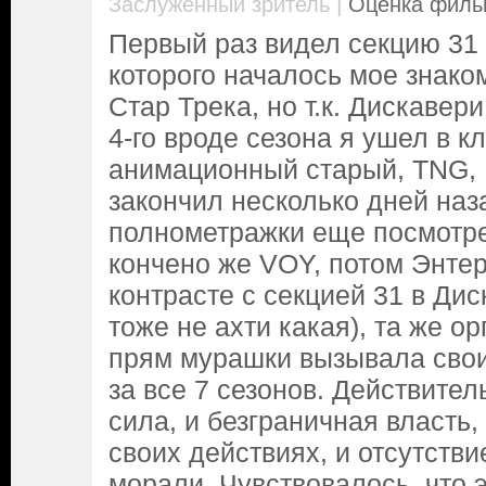
|
Заслуженный зритель
Оценка фильм
Первый раз видел секцию 31 
которого началось мое знако
Стар Трека, но т.к. Дискавери
4-го вроде сезона я ушел в кл
анимационный старый, TNG, 
закончил несколько дней наза
полнометражки еще посмотре
кончено же VOY, потом Энтер
контрасте с секцией 31 в Дис
тоже не ахти какая), та же о
прям мурашки вызывала сво
за все 7 сезонов. Действител
сила, и безграничная власть,
своих действиях, и отсутстви
морали. Чувствовалось, что 