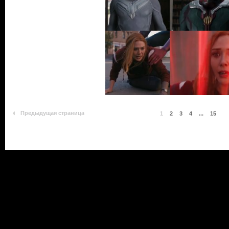
Предыдущая страница
1
2
3
4
...
15