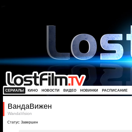
СЕРИАЛЫ
КИНО
НОВОСТИ
ВИДЕО
НОВИНКИ
РАСПИСАНИЕ
ВандаВижен
WandaVision
Статус: Завершен