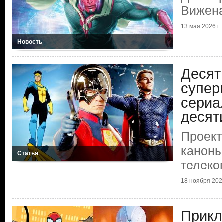
Вижен
13 мая 2026 г.
Новость
Десят
супер
сериа
десят
Проект
каноны
Статья
телеко
18 ноября 2025
Прик