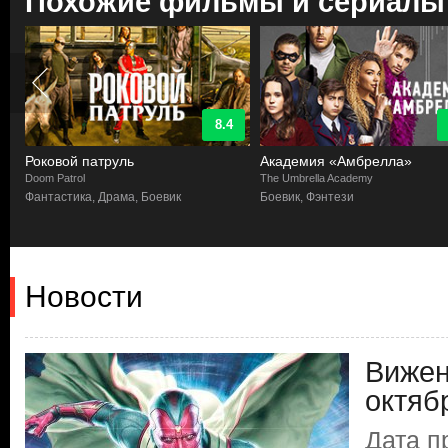
Похожие фильмы и сериалы
8.4
Роковой патруль
Академия «Амбрелла»
Doom Patrol
The Umbrella Academy
а
Фантастика, Драма, Боевик
Боевик, Фэнтези
Новости
Вижен
октяб
Дата п