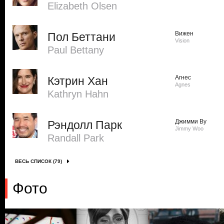
Elizabeth Olsen
Вижен
Пол Беттани
Vision
Paul Bettany
Агнес
Кэтрин Хан
Agnes
Kathryn Hahn
Джимми Ву
Рэндолл Парк
Jimmy Woo
Randall Park
ВЕСЬ СПИСОК (79)
Фото