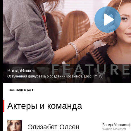
ВандаВижен
Озвученная фичуретка о создании костюмов. LostFilm.TV
ВСЕ ВИДЕО (4)
Актеры и команда
Ванда Максимо
Элизабет Олсен
Wanda Maximoff