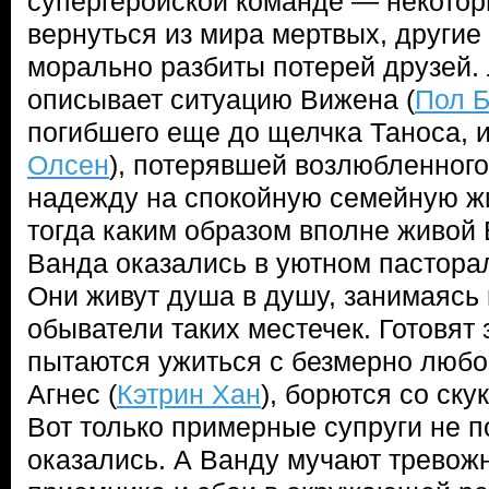
супергеройской команде — некотор
вернуться из мира мертвых, другие
морально разбиты потерей друзей. 
описывает ситуацию Вижена (
Пол Б
погибшего еще до щелчка Таноса, и
Олсен
), потерявшей возлюбленного
надежду на спокойную семейную жи
тогда каким образом вполне живой 
Ванда оказались в уютном пастора
Они живут душа в душу, занимаясь 
обыватели таких местечек. Готовят
пытаются ужиться с безмерно любо
Агнес (
Кэтрин Хан
), борются со ску
Вот только примерные супруги не по
оказались. А Ванду мучают тревожн