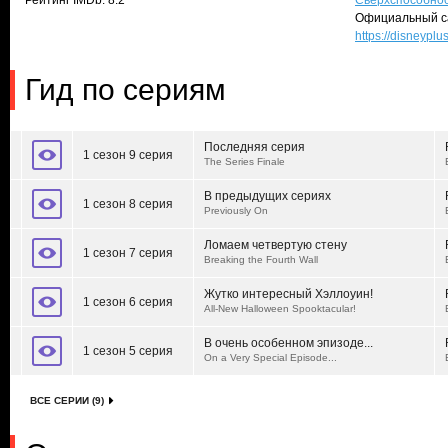
Рейтинг IMDb: 8.2
Сверхспособно
Официальный с
https://disneypl
Гид по сериям
Последняя серия
1 сезон 9 серия
The Series Finale
В предыдущих сериях
1 сезон 8 серия
Previously On
Ломаем четвертую стену
1 сезон 7 серия
Breaking the Fourth Wall
Жутко интересный Хэллоуин!
1 сезон 6 серия
All-New Halloween Spooktacular!
В очень особенном эпизоде...
1 сезон 5 серия
On a Very Special Episode...
ВСЕ СЕРИИ (9)