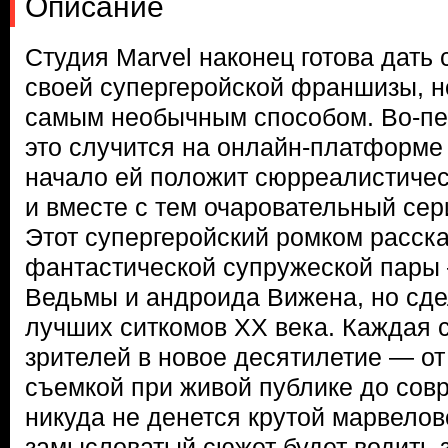
Описание
Студия Marvel наконец готова дать 
своей супергеройской франшизы, но
самым необычным способом. Во-пе
это случится на онлайн-платформе 
начало ей положит сюрреалистичес
и вместе с тем очаровательный се
Этот супергеройский ромком расска
фантастической супружеской пары
Ведьмы и андроида Вижена, но сдел
лучших ситкомов XX века. Каждая 
зрителей в новое десятилетие — от
съемкой при живой публике до сов
никуда не денется крутой марвелов
замысловатый сюжет будет водить з