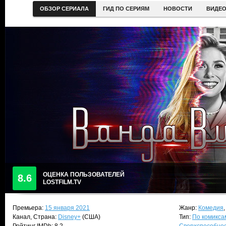
ОБЗОР СЕРИАЛА
ГИД ПО СЕРИЯМ
НОВОСТИ
ВИДЕ
ОЦЕНКА ПОЛЬЗОВАТЕЛЕЙ
8.6
LOSTFILM.TV
Премьера:
15 января 2021
Жанр:
Комедия
Канал, Страна:
Disney+
(США)
Тип:
По комикса