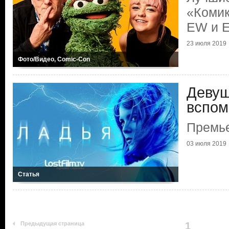
«Комик
EW и E
23 июля 2019
Фото/Видео, Comic-Con
Девуш
вспом
Премье
03 июля 2019
Статья
Предыдущая страница
1