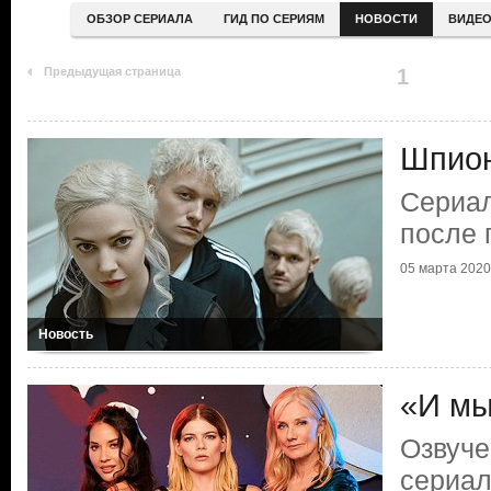
ОБЗОР СЕРИАЛА
ГИД ПО СЕРИЯМ
НОВОСТИ
ВИДЕ
Предыдущая страница
1
Шпион
Сериал
после 
05 марта 2020
Новость
«И мы
Озвуче
сериал