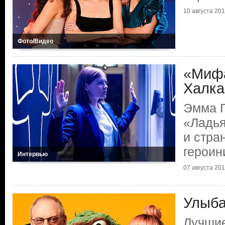
10 августа 20
Фото/Видео
«Мифа
Халка
Эмма Г
«Ладья
и стра
героин
Интервью
07 августа 20
Улыба
Лучшие