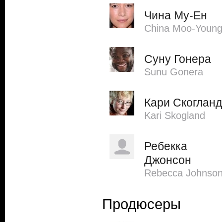
Чина Му-Ен
China Moo-Youn
Суну Гонера
Sunu Gonera
Кари Скогланд
Kari Skogland
Ребекка
Джонсон
Rebecca Johnso
Продюсеры