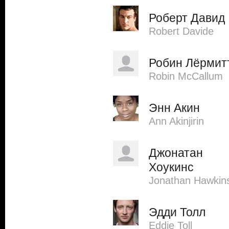
Роберт Давид
Robert Davide
Робин Лёрмит
Robin McCallum
Энн Акин
Ann Akinjirin
Джонатан
Хоукинс
Jonathan Hawkin
Эдди Толл
Eddie Toll