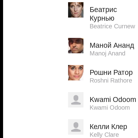
Беатрис
Курнью
Beatrice Curnew
Маной Ананд
Manoj Anand
Рошни Ратор
Roshni Rathore
Kwami Odoom
Kwami Odoom
Келли Клер
Kelly Clare