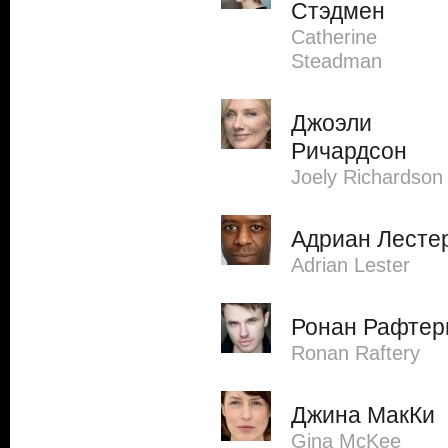
Стэдмен
Catherine
Steadman
Джоэли
Ричардсон
Joely Richardson
Адриан Лесте
Adrian Lester
Ронан Рафтер
Ronan Raftery
Джина МакКи
Gina McKee