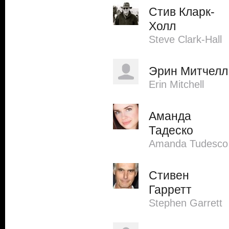
Стив Кларк-
Холл
Steve Clark-Hall
Эрин Митчелл
Erin Mitchell
Аманда
Тадеско
Amanda Tudesco
Стивен
Гарретт
Stephen Garrett