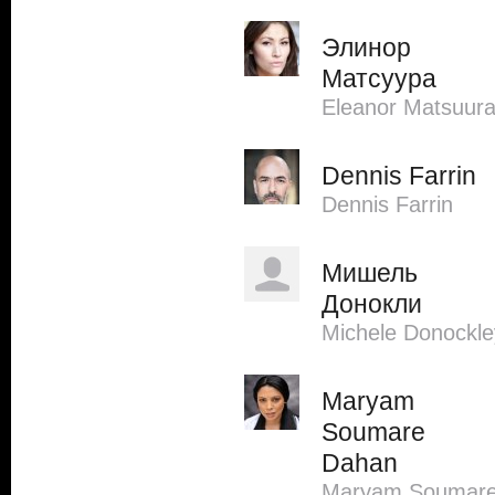
Элинор
Матсуура
Eleanor Matsuur
Dennis Farrin
Dennis Farrin
Мишель
Донокли
Michele Donockle
Maryam
Soumare
Dahan
Maryam Soumar