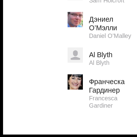
Sam Holcroft
Дэниел
О’Мэлли
Daniel O'Malley
Al Blyth
Al Blyth
Франческа
Гардинер
Francesca
Gardiner