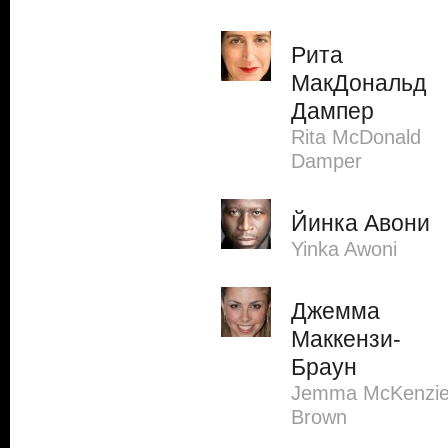
Рита
МакДональд
Дампер
Rita McDonald
Damper
Йинка Авони
Yinka Awoni
Джемма
Маккензи-
Браун
Jemma McKenzie
Brown