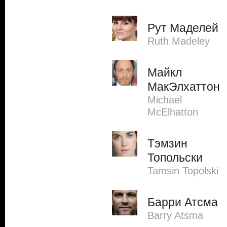
Рут Маделей
Ruth Madeley
Майкл
МакЭлхаттон
Michael
McElhatton
Тэмзин
Топольски
Tamsin Topolski
Барри Атсма
Barry Atsma