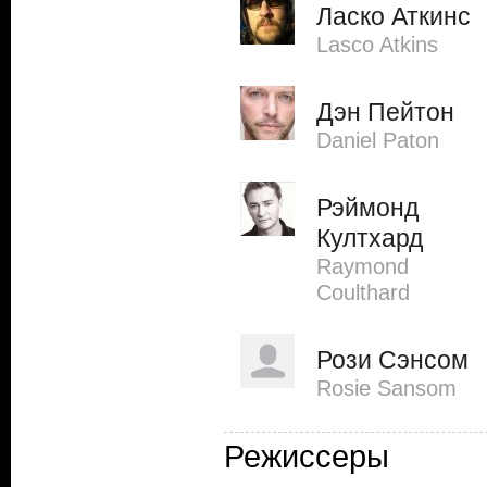
Ласко Аткинс
Lasco Atkins
Дэн Пейтон
Daniel Paton
Рэймонд
Култхард
Raymond
Coulthard
Рози Сэнсом
Rosie Sansom
Режиссеры