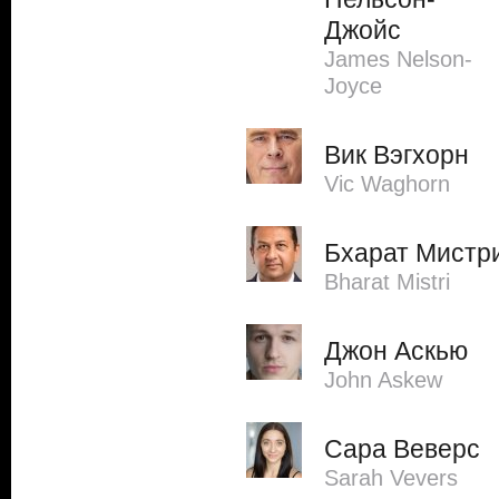
Джойс
James Nelson-
Joyce
Вик Вэгхорн
Vic Waghorn
Бхарат Мистр
Bharat Mistri
Джон Аскью
John Askew
Сара Веверс
Sarah Vevers