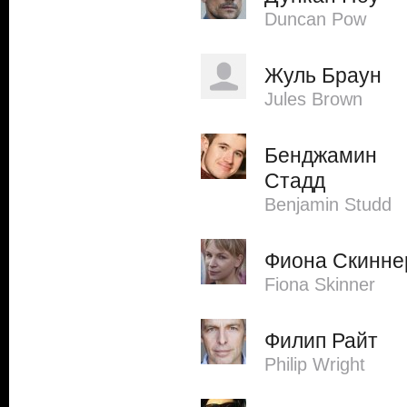
Duncan Pow
Жуль Браун
Jules Brown
Бенджамин
Стадд
Benjamin Studd
Фиона Скинне
Fiona Skinner
Филип Райт
Philip Wright