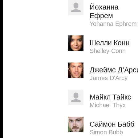
Йоханна
Ефрем
Yohanna Ephrem
Шелли Конн
Shelley Conn
Джеймс Д’Арс
James D'Arcy
Майкл Тайкс
Michael Thyx
Саймон Бабб
Simon Bubb