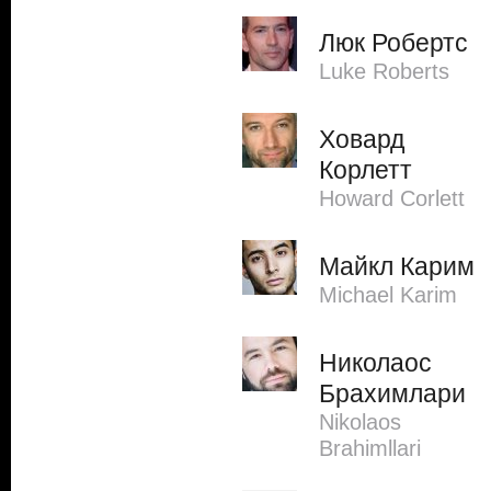
Люк Робертс
Luke Roberts
Ховард
Корлетт
Howard Corlett
Майкл Карим
Michael Karim
Николаос
Брахимлари
Nikolaos
Brahimllari