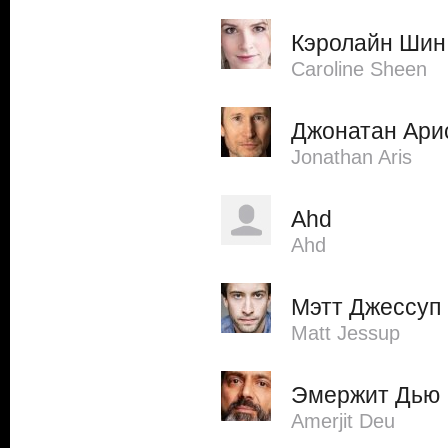
Кэролайн Шин
Caroline Sheen
Джонатан Ари
Jonathan Aris
Ahd
Ahd
Мэтт Джессуп
Matt Jessup
Эмержит Дью
Amerjit Deu