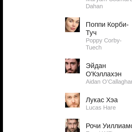
Dahan
Поппи Корби-
Туч
Poppy Corby-
Tuech
Эйдан
О'Кэллахэн
Aidan O'Callagha
Лукас Хэа
Lucas Hare
Рочи Уиллиам