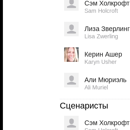
Сэм Холкрофт
Sam Holcroft
Лиза Зверлинг
Lisa Zwerling
Керин Ашер
Karyn Usher
Али Мюриэль
Ali Muriel
Сценаристы
Сэм Холкрофт