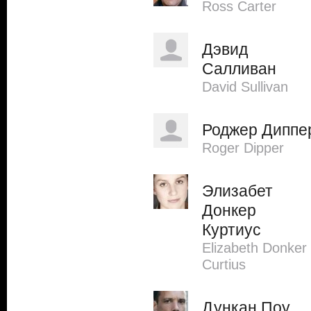
Ross Carter
Дэвид
Салливан
David Sullivan
Роджер Диппе
Roger Dipper
Элизабет
Донкер
Куртиус
Elizabeth Donker
Curtius
Дункан Поу