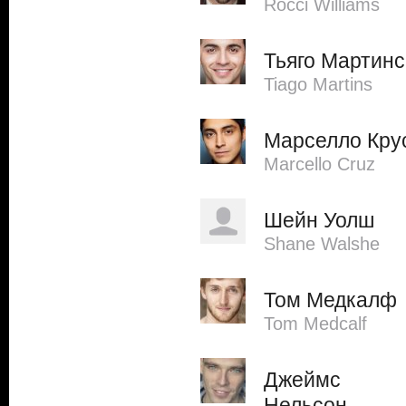
Rocci Williams
Тьяго Мартинс
Tiago Martins
Марселло Кру
Marcello Cruz
Шейн Уолш
Shane Walshe
Том Медкалф
Tom Medcalf
Джеймс
Нельсон-