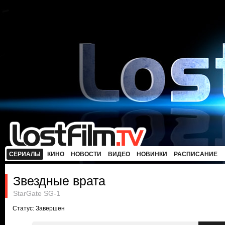
СЕРИАЛЫ
КИНО
НОВОСТИ
ВИДЕО
НОВИНКИ
РАСПИСАНИЕ
Звездные врата
StarGate SG-1
Статус: Завершен