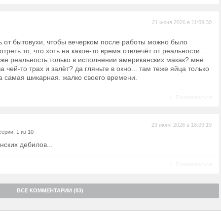
21 июня 2026 в 11:09:30
ть от бытовухи, чтобы вечерком после работы можно было
треть то, что хоть на какое-то время отвлечёт от реальности...
уже реальность только в исполнении американских макак? мне
 чей-то трах и залёт? да гляньте в окно... там теже яйца только
а самая шикарная. жалко своего времени.
|
Пожаловаться
23 июня 2026 в 18:09:19
ерии: 1 из 10
нских дебилов...
|
Пожаловаться
ВСЕ КОММЕНТАРИИ (83)