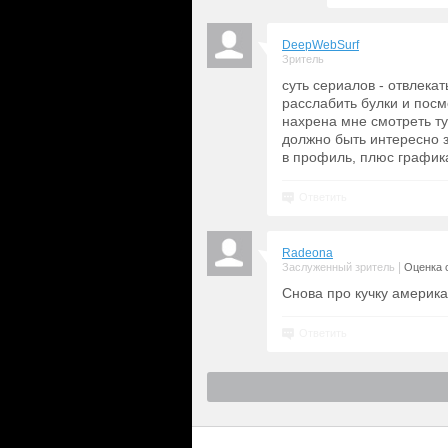
DeepWebSurf
Зритель
суть сериалов - отвлека
расслабить булки и посмо
нахрена мне смотреть т
должно быть интересно за
в профиль, плюс график
Ответить
Radeona
|
Заслуженный зритель
Оценка с
Снова про кучку америка
Ответить