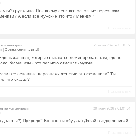
ль
емки?) рукалицо. По-твоему если все основные персонажи
менизм? А если все мужские это что? Менизм?
Пожаловаться
а
комментарий
23 июня 2026 в 18:11:52
|
ль
Оценка серии: 1 из 10
 видишь женщин, которые пытаются доминировать там, где не
оде. Феминизм - это попытка отменять мужчин.
если все основные персонажи женские это феменизм" Ты
ял что сказал?
Пожаловаться
вет на
комментарий
29 июня 2026 в 01:04:04
ль
е должны?) Природе? Вот это ты ебу дал) Давай выздоравливай
Пожаловаться