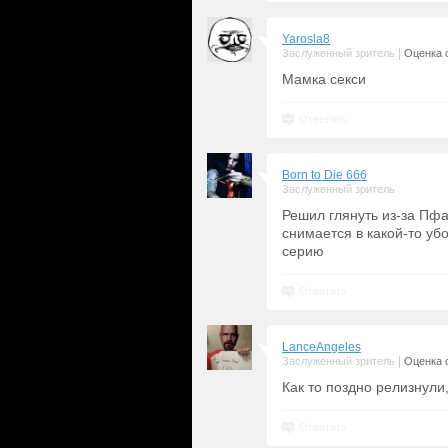
Yarosla8
|
Заслуженный зритель
Оценка с
Мамка секси
Ответить
Born to Die 666
Заслуженный зритель
Решил глянуть из-за Пфа
снимается в какой-то уб
серию
Ответить
LanceAngeles
|
Заслуженный зритель
Оценка с
Как то поздно релизнули
Ответить