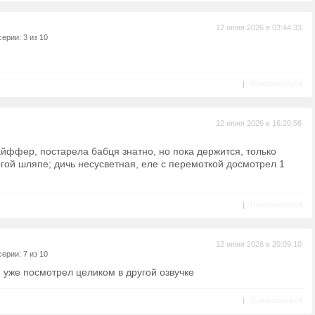
12 июня 2026 в 03:44:33
ерии: 3 из 10
|
Пожаловаться
12 июня 2026 в 16:20:56
йффер, постарела бабця знатно, но пока держится, только
огой шляпе; дичь несусветная, еле с перемоткой досмотрел 1
|
Пожаловаться
12 июня 2026 в 20:09:10
ерии: 7 из 10
, уже посмотрел целиком в другой озвучке
|
Пожаловаться