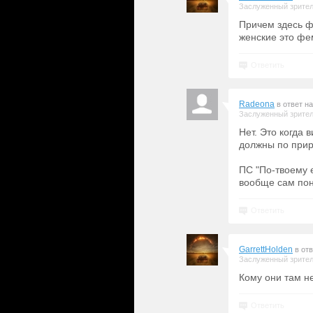
Заслуженный зрите
Причем здесь ф
женские это фе
Ответить
Radeona
в ответ н
Заслуженный зрите
Нет. Это когда
должны по прир
ПС "По-твоему 
вообще сам пон
Ответить
GarrettHolden
в от
Заслуженный зрите
Кому они там н
Ответить