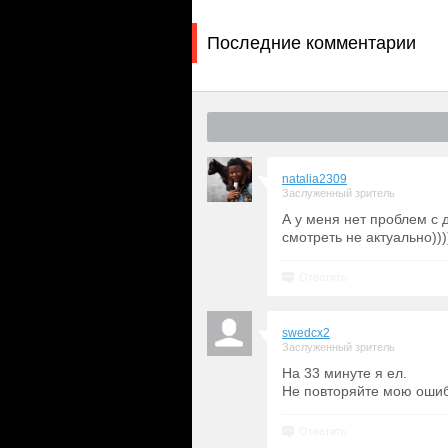
Последние комментарии
natalia2309
Заслуженный зритель
А у меня нет проблем с 
смотреть не актуально)))))
Ответить
swedcx2
Заслуженный зритель
На 33 минуте я ел.
Не повторяйте мою ошибк
Ответить