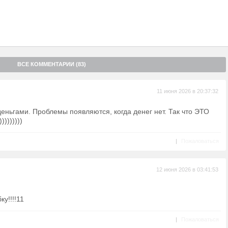
ВСЕ КОММЕНТАРИИ (83)
11 июня 2026 в 20:37:32
деньгами. Проблемы появляются, когда денег нет. Так что ЭТО
)))))))
|
Пожаловаться
12 июня 2026 в 03:41:53
у!!!!11
|
Пожаловаться