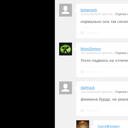
biplanverh
|
Заслуженный зритель
Оценка с
нормально она так сисяо
Ответить
MoonDemon
|
Заслуженный зритель
Оценка с
Ухххх надеюсь на отлич
Ответить
stahhack
|
Заслуженный зритель
Оценка с
фемкина бурда, не реко
Ответить
GarrettHolden