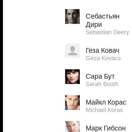
Себастьян
Дири
Sebastian Deery
Геза Ковач
Géza Kovács
Сара Бут
Sarah Booth
Майкл Корас
Michael Koras
Марк Гибсон