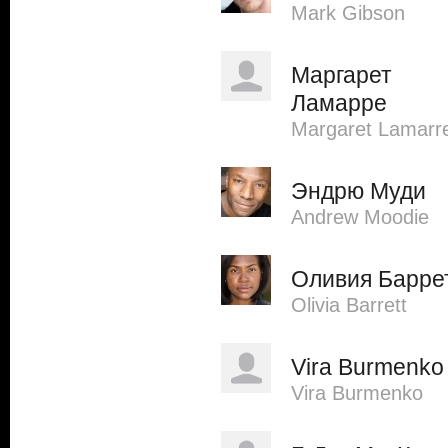
Mark Gibson
Маргарет
Ламарре
Margaret Lamarr
Эндрю Муди
Andrew Moodie
Оливия Барре
Olivia Barrett
Vira Burmenko
Vira Burmenko