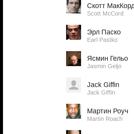
Скотт МакКор
Scott McCord
Эрл Паско
Earl Pastko
Ясмин Гельо
Jasmin Geljo
Jack Giffin
Jack Giffin
Мартин Роуч
Martin Roach