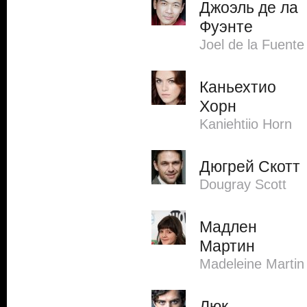
Джоэль де ла
Фуэнте
Joel de la Fuente
Каньехтио
Хорн
Kaniehtiio Horn
Дюгрей Скотт
Dougray Scott
Мадлен
Мартин
Madeleine Martin
Люк