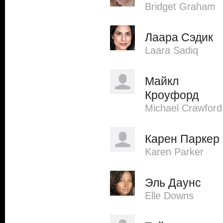
Bridget Graham
Лаара Сэдик
Laara Sadiq
Майкл
Кроуфорд
Michael Crawford
Карен Паркер
Karen Parker
Эль Даунс
Elle Downs