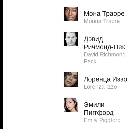
Мона Траоре
Mouna Traore
Дэвид
Ричмонд-Пек
David Richmond-
Peck
Лоренца Иззо
Lorenza Izzo
Эмили
Пиггфорд
Emily Piggford