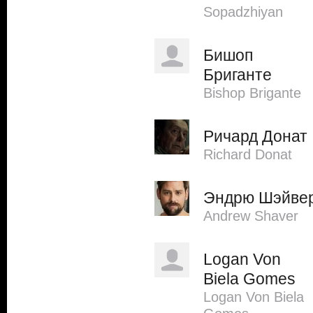
Sopadzhiyan
Бишоп
Бриганте
Bishop Brigante
Ричард Донат
Richard Donat
Эндрю Шэйве
Andrew Shaver
Logan Von
Biela Gomes
Logan Von Biela