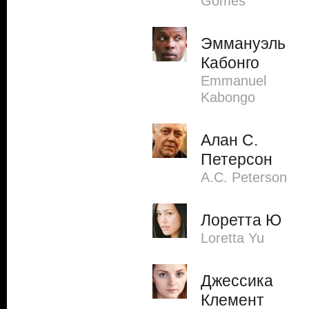
Gomes
Эммануэль
Кабонго
Emmanuel
Kabongo
Алан С.
Петерсон
A.C. Peterson
Лоретта Ю
Loretta Yu
Джессика
Клемент