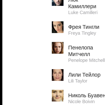
Камиллери
Luke Camilleri
Фрея Тингли
Freya Tingley
Пенелопа
Митчелл
Penelope Mitchell
Лили Тейлор
Lili Taylor
Николь Буаве
Nicole Boivin