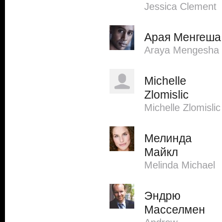
Jessica Clement
Арая Менгеша
Araya Mengesha
Michelle
Zlomislic
Michelle Zlomislic
Мелинда
Майкл
Melinda Michael
Эндрю
Масселмен