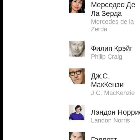
Мерседес Де
Ла Зерда
Mercedes de la
Zerda
Филип Крэйг
Philip Craig
Дж.С.
МакКензи
J.C. MacKenzie
Лэндон Норри
Landon Norris
Гарретт