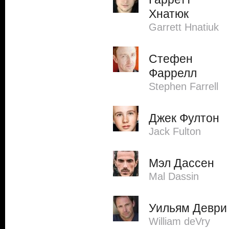
Хнатюк
Garrett Hnatiuk
Стефен
Фаррелл
Stephen Farrell
Джек Фултон
Jack Fulton
Мэл Дассен
Mal Dassin
Уильям Деври
William deVry