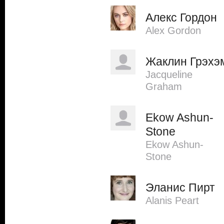
Алекс Гордон
Alex Gordon
Жаклин Грэхэ
Jacqueline
Graham
Ekow Ashun-
Stone
Ekow Ashun-
Stone
Эланис Пирт
Alanis Peart