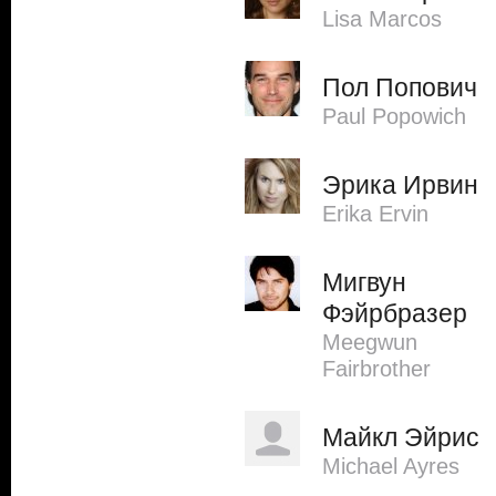
Lisa Marcos
Пол Попович
Paul Popowich
Эрика Ирвин
Erika Ervin
Мигвун
Фэйрбразер
Meegwun
Fairbrother
Майкл Эйрис
Michael Ayres