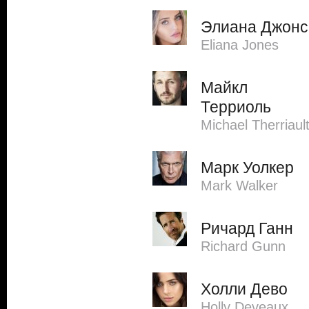
Элиана Джонс
Eliana Jones
Майкл
Терриоль
Michael Therriaul
Марк Уолкер
Mark Walker
Ричард Ганн
Richard Gunn
Холли Дево
Holly Deveaux