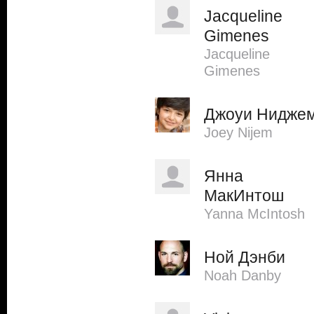
Jacqueline
Gimenes
Jacqueline
Gimenes
Джоуи Нидже
Joey Nijem
Янна
МакИнтош
Yanna McIntosh
Ной Дэнби
Noah Danby