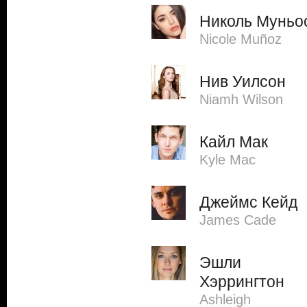
Николь Муньо
Nicole Muñoz
Нив Уилсон
Niamh Wilson
Кайл Мак
Kyle Mac
Джеймс Кейд
James Cade
Эшли
Хэррингтон
Ashleigh