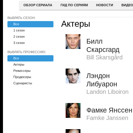
ОБЗОР СЕРИАЛА
ГИД ПО СЕРИЯМ
НОВОСТИ
ВИДЕ
ВЫБРАТЬ СЕЗОН:
Актеры
Все
1 сезон
2 сезон
Билл
3 сезон
Скарсгард
ВЫБРАТЬ ПРОФЕССИЮ:
Bill Skarsgård
Все
Актеры
Режиссеры
Лэндон
Продюсеры
Либуарон
Сценаристы
Landon Liboiron
Фамке Янссен
Famke Janssen