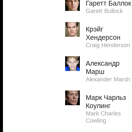
Гаретт Баллок
Garett Bullock
Крэйг
Хендерсон
Craig Henderson
Александр
Марш
Alexander Marsh
Марк Чарльз
Коулинг
Mark Charles
Cowling