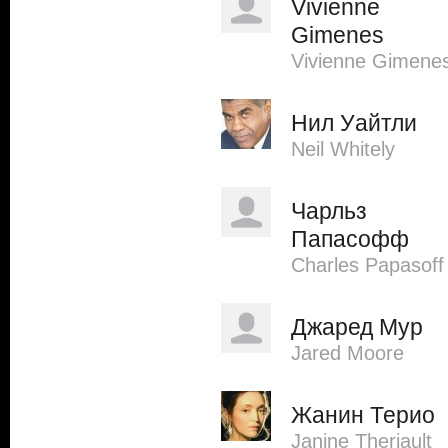
Vivienne
Gimenes
Vivienne Gimene
Нил Уайтли
Neil Whitely
Чарльз
Папасофф
Charles Papasoff
Джаред Мур
Jared Moore
Жанин Терио
Janine Theriault