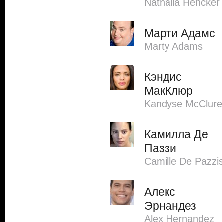
Nathalia Hencker
Марти Адамс
Marty Adams
Кэндис
МакКлюр
Kandyse McClure
Камилла Де
Паззи
Camille De Pazzi
Алекс
Эрнандез
Alex Hernandez