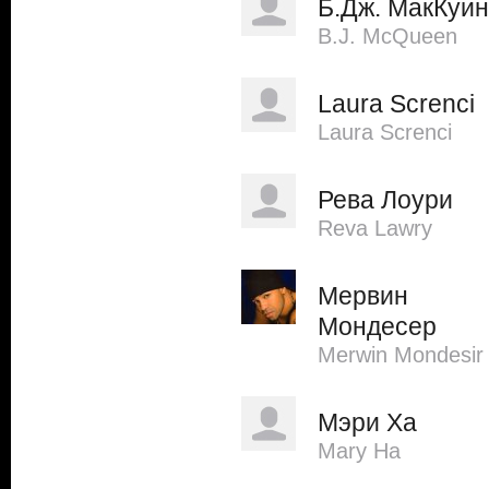
Б.Дж. МакКуин
B.J. McQueen
Laura Screnci
Laura Screnci
Рева Лоури
Reva Lawry
Мервин
Мондесер
Merwin Mondesir
Мэри Ха
Mary Ha