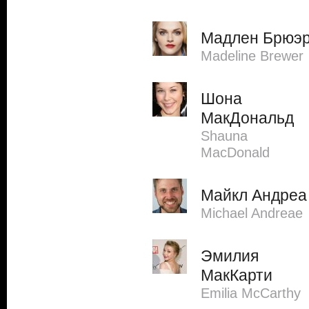
Мадлен Брюэ
Madeline Brewer
Шона
МакДональд
Shauna
MacDonald
Майкл Андреа
Michael Andreae
Эмилия
МакКарти
Emilia McCarthy