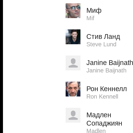
Миф
Mif
Стив Ланд
Steve Lund
Janine Baijnat
Janine Baijnath
Рон Кеннелл
Ron Kennell
Мадлен
Сопаджиян
Madlen