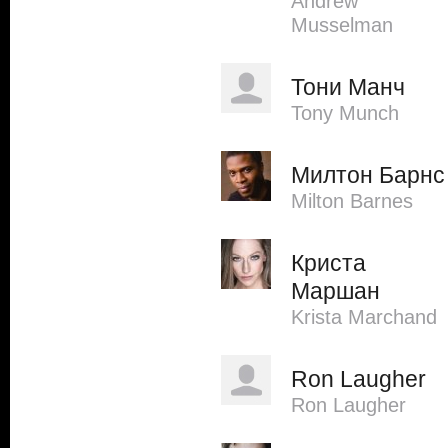
Andrew
Musselman
Тони Манч
Tony Munch
Милтон Барнс
Milton Barnes
Криста
Маршан
Krista Marchand
Ron Laugher
Ron Laugher