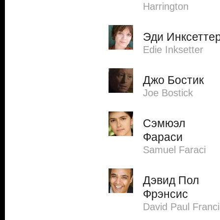
Harrington
Эди Инксетте
Edie Inksetter
Джо Бостик
Joe Bostick
Сэмюэл
Фараси
Samuel Faraci
Дэвид Пол
Фрэнсис
David Paul Franci