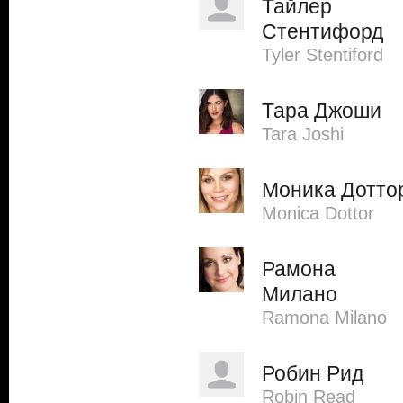
Тайлер
Стентифорд
Tyler Stentiford
Тара Джоши
Tara Joshi
Моника Дотто
Monica Dottor
Рамона
Милано
Ramona Milano
Робин Рид
Robin Read