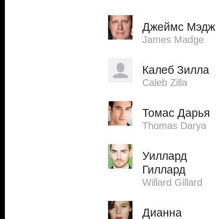
Джеймс Мэдж
James Madge
Калеб Зилла
Caleb Zilla
Томас Дарья
Thomas Darya
Уиллард
Гиллард
Willard Gillard
Дианна