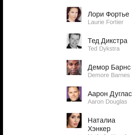
Лори Фортье
Laurie Fortier
Тед Дикстра
Ted Dykstra
Демор Барнс
Demore Barnes
Аарон Дуглас
Aaron Douglas
Наталиа
Хэнкер