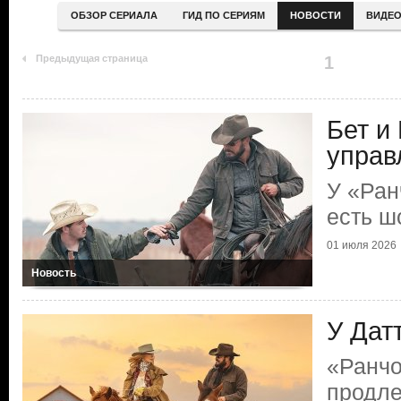
ОБЗОР СЕРИАЛА
ГИД ПО СЕРИЯМ
НОВОСТИ
ВИДЕ
Предыдущая страница
1
Бет и
управ
У «Ран
есть ш
01 июля 2026
Новость
У Дат
«Ранчо
продл