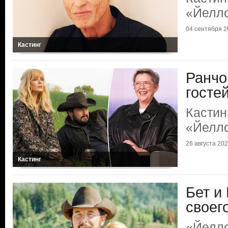
«Йелл
04 сентября 2
Кастинг
Ранчо
госте
Кастин
«Йелл
26 августа 20
Кастинг
Бет и
своег
«Йелло