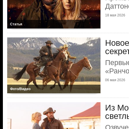
Даттон
18 мая 2026
Статья
Новое
секре
Первые
«Ранчо
06 мая 2026
Фото/Видео
Из Мо
светл
Озвуче