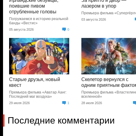
Ирландские безумцы,
За Крипто и двор —
поившие пивом
лазером в упор
отрубленные головы
Премьера фильма «Супергёрл
Погружаемся в историю реальной
03 августа 2026
банды «Вестис»
05 августа 2026
0
Старые друзья, новый
Скелетор вернулся с
квест
одним приятным факто
Премьера фильма «Аватар Аанг:
Премьера фильма «Властели
Последний маг воздуха»
вселенной»
29 июля 2026
1
28 июля 2026
Последние комментарии