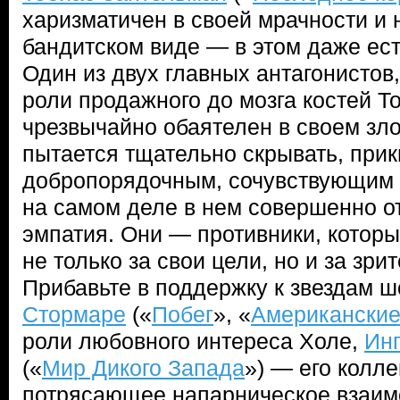
харизматичен в своей мрачности и 
бандитском виде — в этом даже ест
Один из двух главных антагонистов
роли продажного до мозга костей Т
чрезвычайно обаятелен в своем зло
пытается тщательно скрывать, при
добропорядочным, сочувствующим к
на самом деле в нем совершенно от
эмпатия. Они — противники, которы
не только за свои цели, но и за зр
Прибавьте в поддержку к звездам ш
Стормаре
(«
Побег
», «
Американские
роли любовного интереса Холе,
Ин
(«
Мир Дикого Запада
») — его колле
потрясающее напарническое взаимо