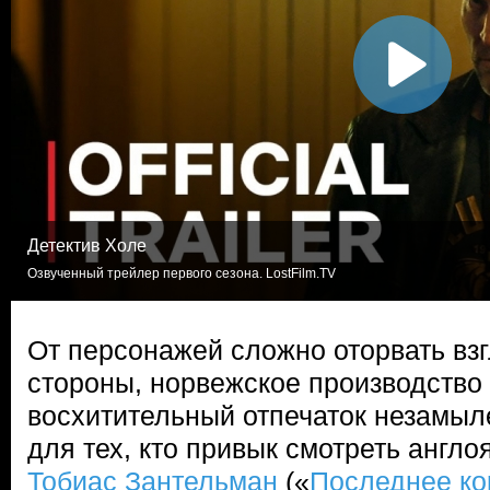
Детектив Холе
Озвученный трейлер первого сезона. LostFilm.TV
От персонажей сложно оторвать взг
стороны, норвежское производство
восхитительный отпечаток незамыл
для тех, кто привык смотреть англ
Тобиас Зантельман
(«
Последнее ко