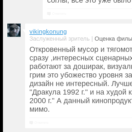
соглы, все это уже было
Ответить
vikingkonung
|
Заслуженный зритель
Оценка фильм
Откровенный мусор и тягомот
сразу ,интересных сценарных
работают за доширак, визуал
грим это убожество уровня за
дизайн не интересный. Лучш
"Дракула 1992 г." и на худой
2000 г." А данный кинопроду
мимо.
Ответить