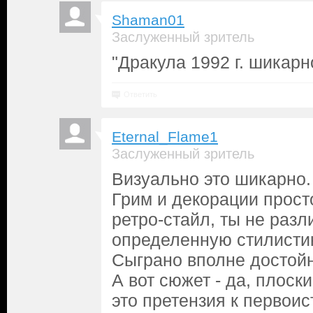
Shaman01
Заслуженный зритель
"Дракула 1992 г. шикарн
Ответить
Eternal_Flame1
Заслуженный зритель
Визуально это шикарно.
Грим и декорации прост
ретро-стайл, ты не раз
определенную стилистик
Сыграно вполне достойн
А вот сюжет - да, плоск
это претензия к первоис