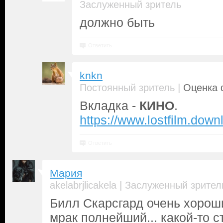
Заслуженный зритель
должно быть
Ответить
knkn
|
Постоянный зритель
Оценка 
Вкладка -
КИНО
.
https://www.lostfilm.dow
Ответить
Мария
|
akelabrjlicakela
Заслуженный зрител
Билл Скарсгард очень хороши
мрак полнейший... какой-то 