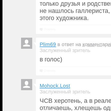
только друзья и родстве
не нашлось галлериста,
этого художника.
Ответить
Plim69
в ответ на
комментари
Заслуженный зритель
в голос)
Ответить
Mohock.Lost
Заслуженный зритель
ЧСВ херотень, а в реале
отличаешь, хлещешь оди