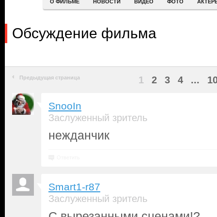
О ФИЛЬМЕ
НОВОСТИ
ВИДЕО
ФОТО
АКТЕР
Обсуждение фильма
Предыдущая страница
1
2
3
4
...
1
SnooIn
Заслуженный зритель
нежданчик
Ответить
Smart1-r87
Заслуженный зритель
С вырезанными сценами!?