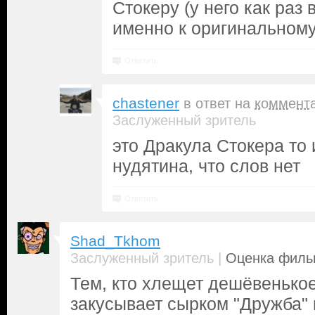
Стокеру (у него как раз 
именно к оригинальном
Ответить
chastener
в ответ на
коммент
Заслуженный зритель
это Дракула Стокера то
нудятина, что слов нет
Ответить
Shad_Tkhom
|
Заслуженный зритель
Оценка фильм
Тем, кто хлещет дешёвенькое
закусывает сырком "Дружба"