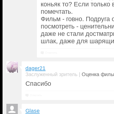
коньяк то? Если только 
помечтать.
Фильм - говно. Подруга 
посмотреть - ценительни
даже не стали достматр
шлак, даже для шарящих
Ответить
dager21
|
Заслуженный зритель
Оценка фильм
Спасибо
Ответить
Glase