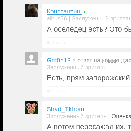
Константин
|
albus76
Заслуженный зрител
А оселедец есть? Это бы
Ответить
Grif0n13
в ответ на
коммента
Заслуженный зритель
Есть, прям запорожский 
Ответить
Shad_Tkhom
|
Заслуженный зритель
Оценка
А потом пересажал их, т